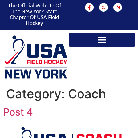
The Official Website Of
The New York State
Chapter Of USA Field
Hockey
Category:
Coach
Post 4